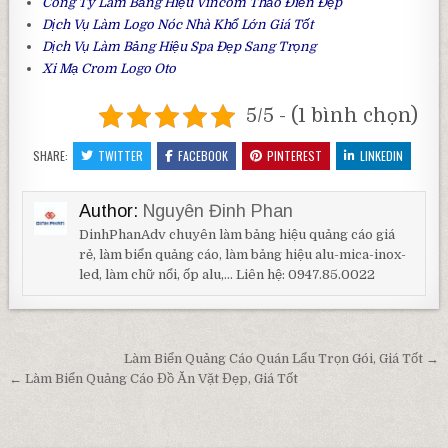
Công Ty Làm
Bảng Hiệu Vincom Thảo Điền
Đẹp
Dịch Vụ Làm
Logo Nóc Nhà
Khổ Lớn Giá Tốt
Dịch Vụ Làm
Bảng Hiệu Spa
Đẹp Sang Trọng
Xi
Mạ Crom Logo Oto
5/5 - (1 bình chọn)
SHARE:
TWITTER
FACEBOOK
PINTEREST
LINKEDIN
Author:
Nguyên Đinh Phan
DinhPhanAdv chuyên làm bảng hiệu quảng cáo giá
rẻ, làm biển quảng cáo, làm bảng hiệu alu-mica-inox-
led, làm chữ nổi, ốp alu,... Liên hệ: 0947.85.0022
Điều hướng bài viết
Làm Biển Quảng Cáo Quán Lẩu Trọn Gói, Giá Tốt →
← Làm Biển Quảng Cáo Đồ Ăn Vặt Đẹp, Giá Tốt