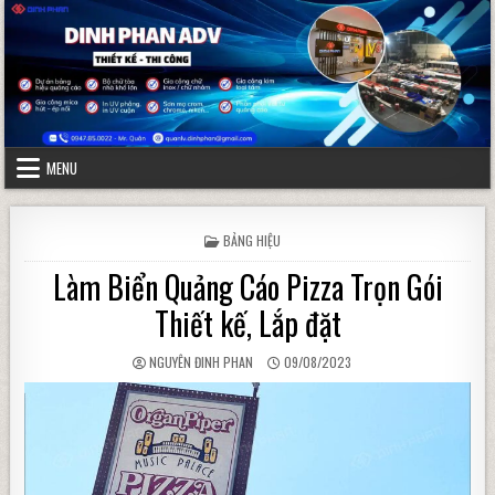
Skip to content
MENU
POSTED IN
BẢNG HIỆU
Làm Biển Quảng Cáo Pizza Trọn Gói
Thiết kế, Lắp đặt
AUTHOR:
PUBLISHED DATE:
NGUYÊN ĐINH PHAN
09/08/2023