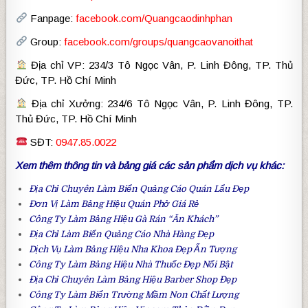
Fanpage:
facebook.com/Quangcaodinhphan
Group:
facebook.com/groups/quangcaovanoithat
Địa chỉ VP: 234/3 Tô Ngọc Vân, P. Linh Đông, TP. Thủ
Đức, TP. Hồ Chí Minh
Địa chỉ Xưởng: 234/6 Tô Ngọc Vân, P. Linh Đông, TP.
Thủ Đức, TP. Hồ Chí Minh
SĐT:
0947.85.0022
Xem thêm thông tin và bảng giá các sản phẩm dịch vụ khác:
Địa Chỉ Chuyên Làm
Biển Quảng Cáo Quán Lẩu
Đẹp
Đơn Vị Làm
Bảng Hiệu Quán Phở
Giá Rẻ
Công Ty Làm
Bảng Hiệu Gà Rán
“Ăn Khách”
Địa Chỉ Làm
Biển Quảng Cáo Nhà Hàng
Đẹp
Dịch Vụ Làm
Bảng Hiệu Nha Khoa
Đẹp Ấn Tượng
Công Ty Làm
Bảng Hiệu Nhà Thuốc
Đẹp Nổi Bật
Địa Chỉ Chuyên Làm
Bảng Hiệu Barber Shop
Đẹp
Công Ty Làm
Biển Trường Mầm Non
Chất Lượng