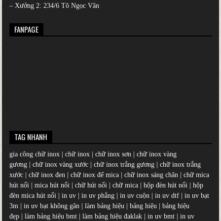
– Xưởng 2: 234/6 Tô Ngọc Vân
FANPAGE
TAG NHANH
gia công chữ inox
|
chữ inox
|
chữ inox sơn
|
chữ inox vàng
gương
|
chữ inox vàng xước
|
chữ inox trắng gương
|
chữ inox trắng
xước
|
chữ inox đen
|
chữ inox đế mica
|
chữ inox sáng chân
|
chữ mica
hút nổi
|
mica hút nổi
|
chữ hút nổi
|
chữ mica
|
hộp đèn hút nổi
|
hộp
đèn mica hút nổi
|
in uv
|
in uv phẳng
|
in uv cuộn
|
in uv dtf
|
in uv bạt
3m
|
in uv bạt không gân
|
làm bảng hiệu
|
bảng hiệu
|
bảng hiệu
đẹp
|
làm bảng hiệu bmt
|
làm bảng hiệu đaklak
|
in uv bmt
|
in uv