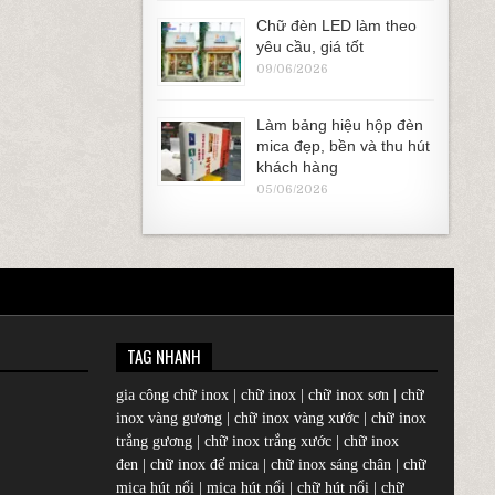
Chữ đèn LED làm theo
yêu cầu, giá tốt
09/06/2026
Làm bảng hiệu hộp đèn
mica đẹp, bền và thu hút
khách hàng
05/06/2026
TAG NHANH
gia công chữ inox
|
chữ inox
|
chữ inox sơn
|
chữ
inox vàng gương
|
chữ inox vàng xước
|
chữ inox
trắng gương
|
chữ inox trắng xước
|
chữ inox
đen
|
chữ inox đế mica
|
chữ inox sáng chân
|
chữ
mica hút nổi
|
mica hút nổi
|
chữ hút nổi
|
chữ