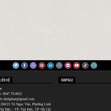
LIÊN HỆ
FANPAGE
v
o:
0947.79.0022
nlv.dinhphan@gmail.com
: 260/21 Tô Ngọc Vân, Phường Linh
hủ Đức – TP. Thủ Đức, TP. Hồ Chí