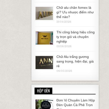
Chữ alu chân fomex là
gì? Ưu nhược điểm như
thế nào?
13/04/2026
Thi công bảng hiệu công
ty trọn gói và chuyên
nghiệp
01/06/2026
Chữ Alu trắng gương
sang trọng, hiện đại, giá
rẻ
06/05/2026
HỘP ĐÈN
Đơn Vị Chuyên Làm Hộp
Đèn Quán Cà Phê Trọn