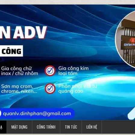
MẠ
MẶT DỰNG
CÔNG TRÌNH
TIN TỨC
LIÊN HỆ