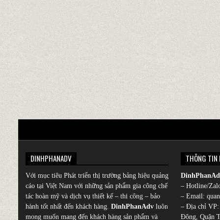
DINHPHANADV
THÔNG TIN 
Với mục tiêu Phát triển thị trường bảng hiệu quảng
DinhPhanAd
cáo tại Việt Nam với những sản phẩm gia công chế
– Hotline/Zal
tác hoàn mỹ và dịch vụ thiết kế – thi công – bảo
– Email: qua
hành tốt nhất đến khách hàng.
DinhPhanAdv
luôn
– Địa chỉ VP
mong muốn mang đến khách hàng sản phẩm và
Đông, Quận T