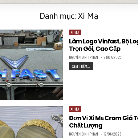
Danh mục:
Xi Mạ
XI MẠ
Posted in
Làm Logo Vinfast, Bộ Lo
Trọn Gói, Cao Cấp
AUTHOR:
PUBLISHED DATE:
NGUYÊN ĐINH PHAN
21/07/2023
LÀM LOGO VINFAST, BỘ LOGO VI
XEM THÊM...
XI MẠ
Posted in
Đơn Vị Xi Mạ Crom Giá Tố
Chất Lượng
AUTHOR:
PUBLISHED DATE:
NGUYÊN ĐINH PHAN
17/06/2023