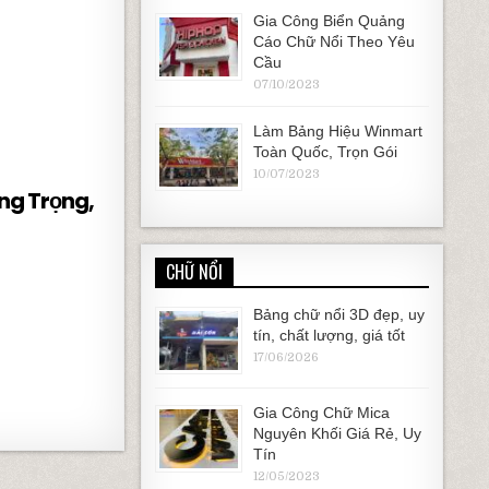
 TÍN, CHẤT LƯỢNG
Gia Công Biển Quảng
Cáo Chữ Nổi Theo Yêu
Cầu
07/10/2023
Làm Bảng Hiệu Winmart
Toàn Quốc, Trọn Gói
10/07/2023
ng Trọng,
CHỮ NỔI
RỌNG, CAO CẤP
Bảng chữ nổi 3D đẹp, uy
tín, chất lượng, giá tốt
17/06/2026
Gia Công Chữ Mica
Nguyên Khối Giá Rẻ, Uy
Tín
12/05/2023