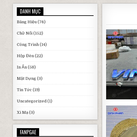
DANH MỤC
Bảng Hiệu
(76)
Chữ Nổi
(152)
Công Trình
(14)
Hộp Đèn
(22)
In Ấn
(58)
Mặt Dựng
(3)
Tin Tức
(19)
Uncategorized
(1)
Xi Mạ
(3)
FANPGAE