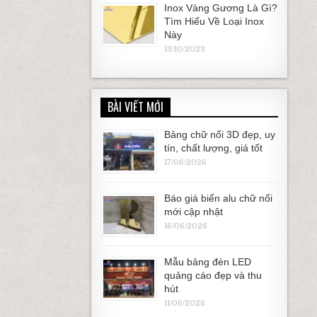
Inox Vàng Gương Là Gì?
Tìm Hiểu Về Loại Inox
Này
13/10/2023
BÀI VIẾT MỚI
Bảng chữ nổi 3D đẹp, uy
tín, chất lượng, giá tốt
17/06/2026
Báo giá biển alu chữ nổi
mới cập nhật
16/06/2026
Mẫu bảng đèn LED
quảng cáo đẹp và thu
hút
11/06/2026