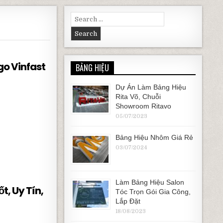
Search for:
go Vinfast
BẢNG HIỆU
Dự Án Làm Bảng Hiệu
Rita Võ, Chuỗi
NFAST TRỌN GÓI, CAO CẤP
Showroom Ritavo
05/07/2023
Bảng Hiệu Nhôm Giá Rẻ
03/07/2024
Làm Bảng Hiệu Salon
t, Uy Tín,
Tóc Trọn Gói Gia Công,
Lắp Đặt
18/08/2023