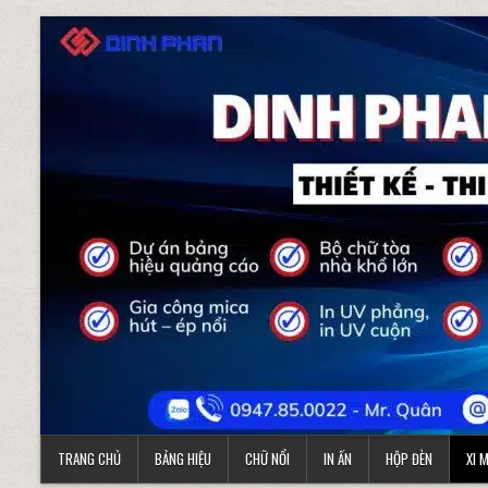
Skip to content
TRANG CHỦ
BẢNG HIỆU
CHỮ NỔI
IN ẤN
HỘP ĐÈN
XI 