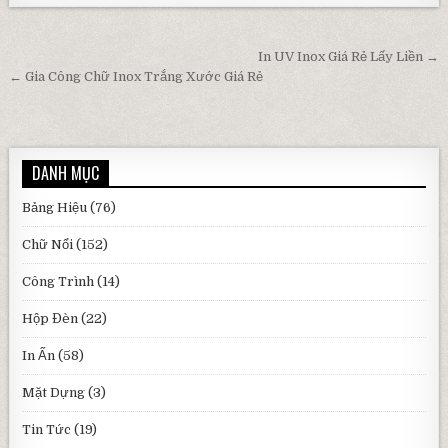
Điều hướng bài viết
In UV Inox Giá Rẻ Lấy Liền →
← Gia Công Chữ Inox Trắng Xước Giá Rẻ
DANH MỤC
Bảng Hiệu
(76)
Chữ Nổi
(152)
Công Trình
(14)
Hộp Đèn
(22)
In Ấn
(58)
Mặt Dựng
(3)
Tin Tức
(19)