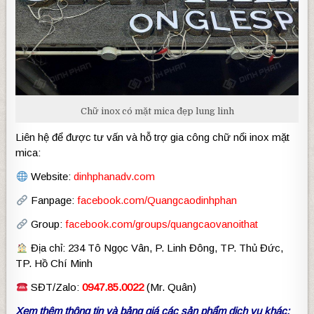
Chữ inox có mặt mica đẹp lung linh
Liên hệ để được tư vấn và hỗ trợ gia công chữ nổi inox mặt
mica:
Website:
dinhphanadv.com
Fanpage:
facebook.com/Quangcaodinhphan
Group:
facebook.com/groups/quangcaovanoithat
Địa chỉ: 234 Tô Ngọc Vân, P. Linh Đông, TP. Thủ Đức,
TP. Hồ Chí Minh
SĐT/Zalo:
0947.85.0022
(Mr. Quân)
Xem thêm thông tin và bảng giá các sản phẩm dịch vụ khác: