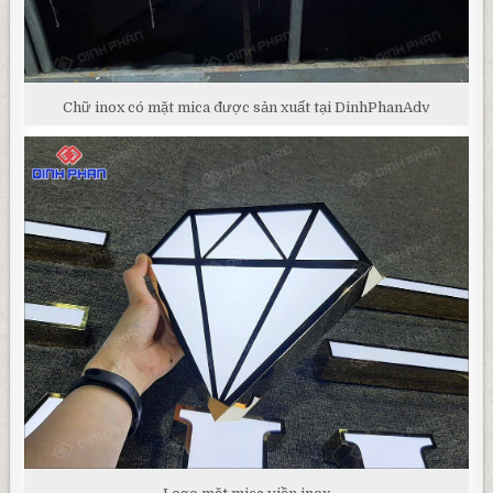
Chữ inox có mặt mica được sản xuất tại DinhPhanAdv