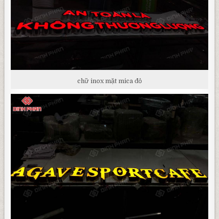
chữ inox mặt mica đỏ