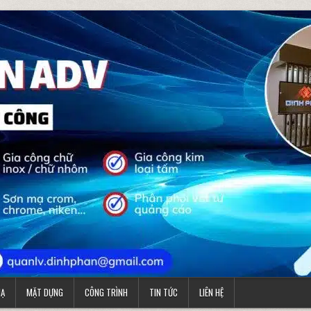
MẠ
MẶT DỰNG
CÔNG TRÌNH
TIN TỨC
LIÊN HỆ