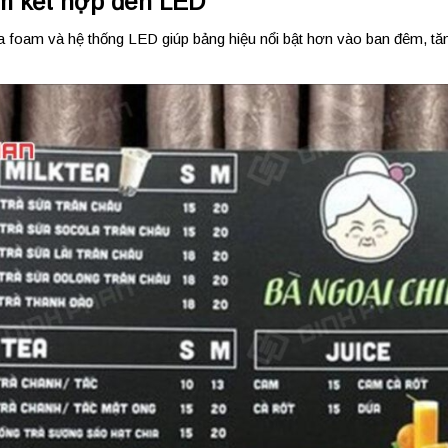
m kết hợp đèn LED
a foam và hệ thống LED giúp bảng hiệu nổi bật hơn vào ban đêm, tă