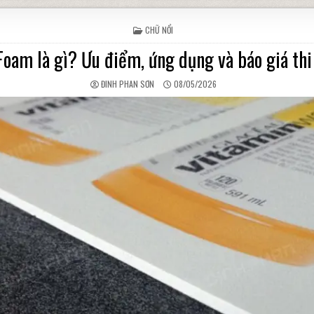
POSTED IN
CHỮ NỔI
Foam là gì? Ưu điểm, ứng dụng và báo giá thi
AUTHOR:
PUBLISHED DATE:
ĐINH PHAN SƠN
08/05/2026