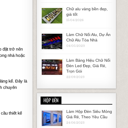
Chữ alu vàng bền đẹp,
giá tốt
15/04/2026
Làm Chữ Nổi Alu, Dự Án
Chữ Alu Tòa Nhà
04/05/2023
p đặt trở nên
rong nhà hoặc
Làm Bảng Hiệu Chữ Nổi
Đèn Led Đẹp, Giá Rẻ,
Trọn Gói
22/09/2023
đáng kể. Đây là
nh chuyên
HỘP ĐÈN
Làm Hộp Đèn Siêu Mỏng
cầu thiết kế
Giá Rẻ, Theo Yêu Cầu
24/06/2023