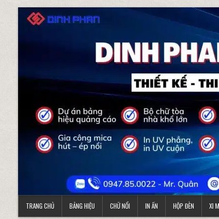
Skip to content
TRANG CHỦ
BẢNG HIỆU
CHỮ NỔI
IN ẤN
HỘP ĐÈN
XI 