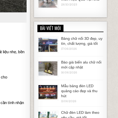
26/10/2023
BÀI VIẾT MỚI
Bảng chữ nổi 3D đẹp, uy
tín, chất lượng, giá tốt
17/06/2026
 liệu nhẹ, bền
Báo giá biển alu chữ nổi
mới cập nhật
16/06/2026
 cho
Mẫu bảng đèn LED
quảng cáo đẹp và thu
hút
11/06/2026
cần tính nhận
Chữ đèn LED làm theo
yêu cầu, giá tốt