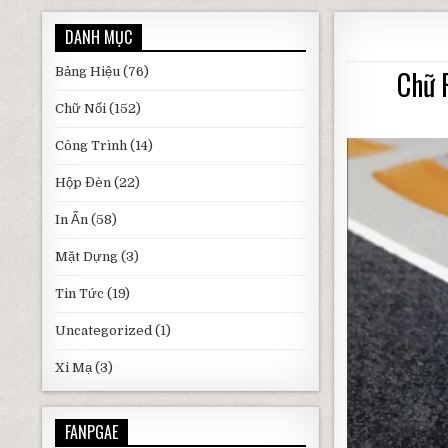
DANH MỤC
Bảng Hiệu
(76)
Chữ 
Chữ Nổi
(152)
Công Trình
(14)
Hộp Đèn
(22)
In Ấn
(58)
Mặt Dựng
(3)
Tin Tức
(19)
Uncategorized
(1)
Xi Mạ
(3)
FANPGAE