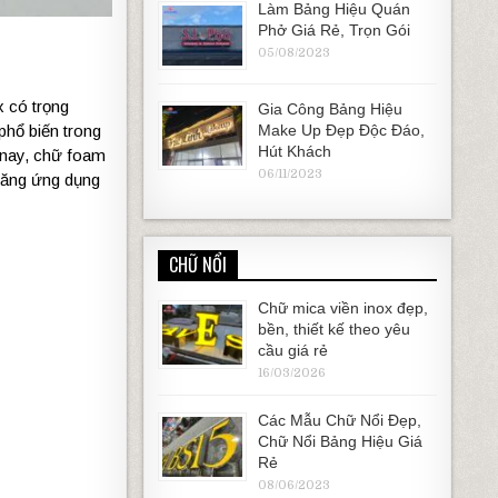
Làm Bảng Hiệu Quán
Phở Giá Rẻ, Trọn Gói
05/08/2023
 có trọng
Gia Công Bảng Hiệu
Make Up Đẹp Độc Đáo,
phổ biến trong
Hút Khách
n nay, chữ foam
06/11/2023
năng ứng dụng
CHỮ NỔI
Chữ mica viền inox đẹp,
bền, thiết kế theo yêu
cầu giá rẻ
16/03/2026
Các Mẫu Chữ Nổi Đẹp,
Chữ Nổi Bảng Hiệu Giá
Rẻ
08/06/2023