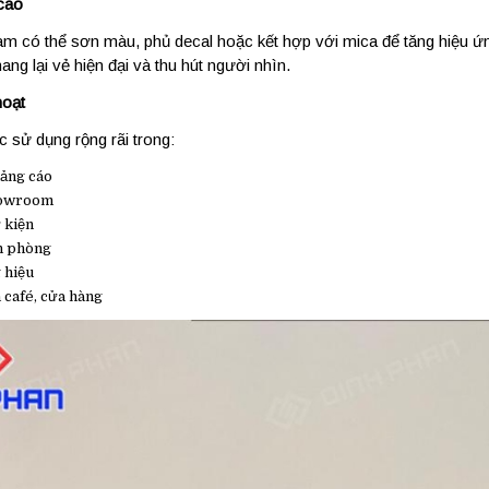
cao
m có thể sơn màu, phủ decal hoặc kết hợp với mica để tăng hiệu ứn
g lại vẻ hiện đại và thu hút người nhìn.
hoạt
sử dụng rộng rãi trong:
uảng cáo
howroom
 kiện
n phòng
 hiệu
 café, cửa hàng