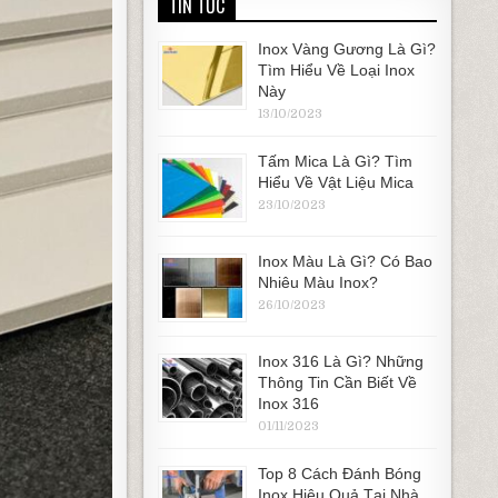
TIN TỨC
Inox Vàng Gương Là Gì?
Tìm Hiểu Về Loại Inox
Này
13/10/2023
Tấm Mica Là Gì? Tìm
Hiểu Về Vật Liệu Mica
23/10/2023
Inox Màu Là Gì? Có Bao
Nhiêu Màu Inox?
26/10/2023
Inox 316 Là Gì? Những
Thông Tin Cần Biết Về
Inox 316
01/11/2023
Top 8 Cách Đánh Bóng
Inox Hiệu Quả Tại Nhà