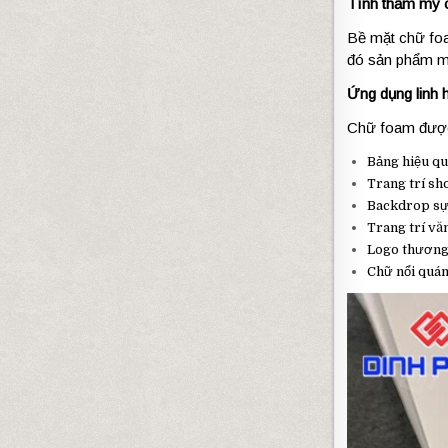
Tính thẩm mỹ 
Bề mặt chữ foa
đó sản phẩm man
Ứng dụng linh 
Chữ foam được 
Bảng hiệu q
Trang trí s
Backdrop sự
Trang trí vă
Logo thương
Chữ nổi quán