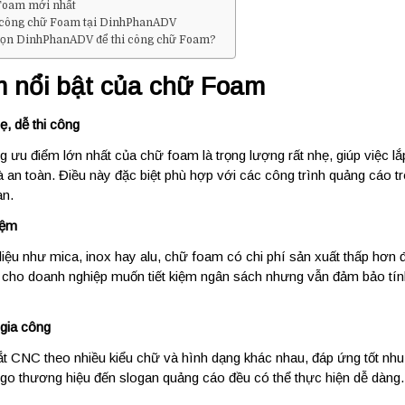
 Foam mới nhất
i công chữ Foam tại DinhPhanADV
chọn DinhPhanADV để thi công chữ Foam?
 nổi bật của chữ Foam
ẹ, dễ thi công
 ưu điểm lớn nhất của chữ foam là trọng lượng rất nhẹ, giúp việc lắ
 an toàn. Điều này đặc biệt phù hợp với các công trình quảng cáo t
ạn.
kiệm
liệu như mica, inox hay alu, chữ foam có chi phí sản xuất thấp hơn 
ưu cho doanh nghiệp muốn tiết kiệm ngân sách nhưng vẫn đảm bảo tí
 gia công
t CNC theo nhiều kiểu chữ và hình dạng khác nhau, đáp ứng tốt nhu 
ogo thương hiệu đến slogan quảng cáo đều có thể thực hiện dễ dàng.