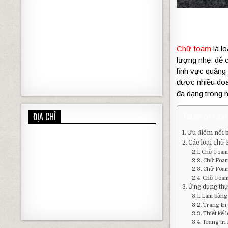
Chữ foam
là l
lượng nhẹ, dễ c
lĩnh vực quảng 
được nhiều doa
đa dạng trong 
ĐỊA CHỈ
Table of Con
Ưu điểm nổi 
Các loại chữ
Chữ Foam
Chữ Foam
Chữ Foa
Chữ Foam
Ứng dụng thự
Làm bảng
Trang trí
Thiết kế 
Trang trí 