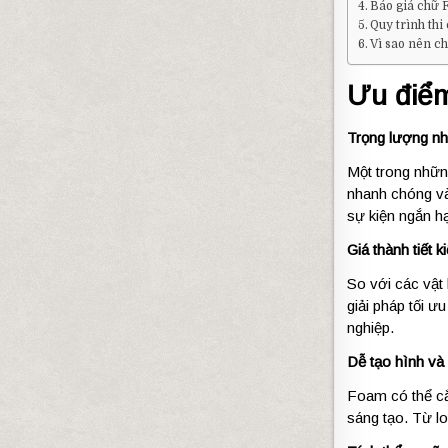
Báo giá chữ
Quy trình th
Vì sao nên 
Ưu điểm
Trọng lượng nh
Một trong những
nhanh chóng và
sự kiện ngắn h
Giá thành tiết 
So với các vật 
giải pháp tối 
nghiệp.
Dễ tạo hình và
Foam có thể cắ
sáng tạo. Từ l