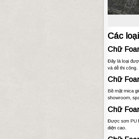
Các loạ
Chữ Foa
Đây là loại đư
và dễ thi công.
Chữ Foa
Bề mặt mica gi
showroom, spa
Chữ Foa
Được sơn PU ho
diện cao.