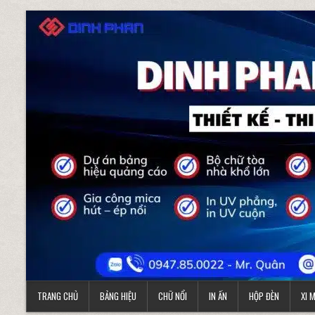
Skip to content
TRANG CHỦ
BẢNG HIỆU
CHỮ NỔI
IN ẤN
HỘP ĐÈN
XI 