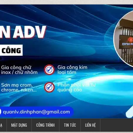
MẠ
MẶT DỰNG
CÔNG TRÌNH
TIN TỨC
LIÊN HỆ