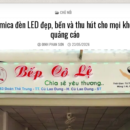
POSTED IN
CHỮ NỔI
mica đèn LED đẹp, bền và thu hút cho mọi k
quảng cáo
AUTHOR:
PUBLISHED DATE:
ĐINH PHAN SƠN
23/05/2026