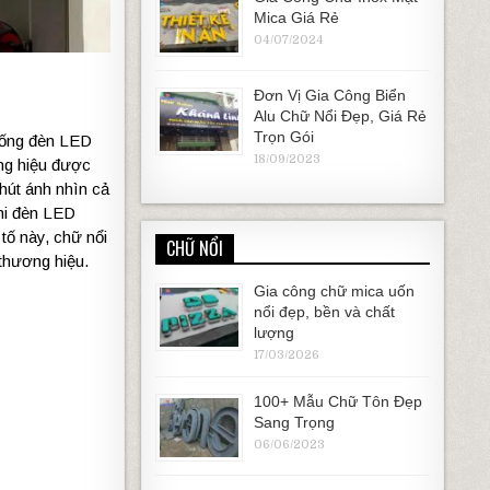
Mica Giá Rẻ
04/07/2024
Đơn Vị Gia Công Biển
Alu Chữ Nổi Đẹp, Giá Rẻ
Trọn Gói
thống đèn LED
18/09/2023
ơng hiệu được
hút ánh nhìn cả
khi đèn LED
 tố này, chữ nổi
CHỮ NỔI
thương hiệu.
Gia công chữ mica uốn
nổi đẹp, bền và chất
lượng
17/03/2026
100+ Mẫu Chữ Tôn Đẹp
Sang Trọng
06/06/2023