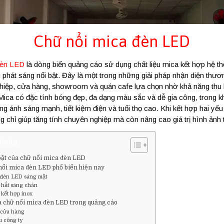
Chữ nổi mica đèn LED
đèn LED
là dòng biển quảng cáo sử dụng chất liệu mica kết hợp hệ 
 phát sáng nổi bật. Đây là một trong những giải pháp nhận diện thư
hiệp, cửa hàng, showroom và quán cafe lựa chọn nhờ khả năng thu 
Mica có đặc tính bóng đẹp, đa dạng màu sắc và dễ gia công, trong 
ng ánh sáng mạnh, tiết kiệm điện và tuổi thọ cao. Khi kết hợp hai yếu
 chỉ giúp tăng tính chuyên nghiệp mà còn nâng cao giá trị hình ảnh 
tents
bật của chữ nổi mica đèn LED
 nổi mica đèn LED phổ biến hiện nay
 đèn LED sáng mặt
 hắt sáng chân
kết hợp inox
 chữ nổi mica đèn LED trong quảng cáo
 cửa hàng
u công ty