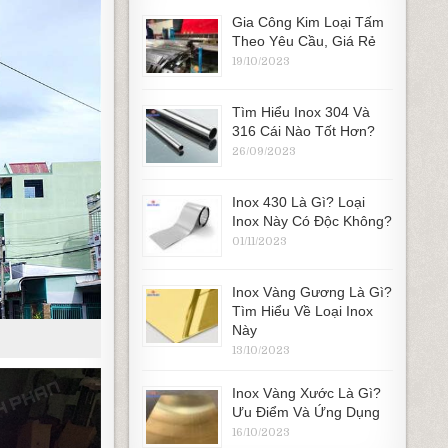
Gia Công Kim Loại Tấm
Theo Yêu Cầu, Giá Rẻ
19/10/2023
Tìm Hiểu Inox 304 Và
316 Cái Nào Tốt Hơn?
26/09/2023
Inox 430 Là Gì? Loại
Inox Này Có Độc Không?
01/11/2023
Inox Vàng Gương Là Gì?
Tìm Hiểu Về Loại Inox
Này
13/10/2023
Inox Vàng Xước Là Gì?
Ưu Điểm Và Ứng Dụng
16/10/2023