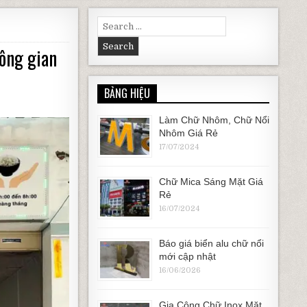
Search for:
hông gian
BẢNG HIỆU
Làm Chữ Nhôm, Chữ Nổi
Nhôm Giá Rẻ
17/07/2024
Chữ Mica Sáng Mặt Giá
Rẻ
16/07/2024
Báo giá biển alu chữ nổi
mới cập nhật
16/06/2026
Gia Công Chữ Inox Mặt