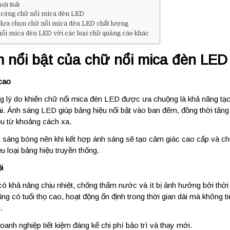
nội thất
a công chữ nổi mica đèn LED
lựa chọn chữ nổi mica đèn LED chất lượng
nổi mica đèn LED với các loại chữ quảng cáo khác
 nổi bật của chữ nổi mica đèn LED
cao
g lý do khiến chữ nổi mica đèn LED được ưa chuộng là khả năng tạ
đại. Ánh sáng LED giúp bảng hiệu nổi bật vào ban đêm, đồng thời tăn
ệu từ khoảng cách xa.
 sáng bóng nên khi kết hợp ánh sáng sẽ tạo cảm giác cao cấp và c
u loại bảng hiệu truyền thống.
i
có khả năng chịu nhiệt, chống thấm nước và ít bị ảnh hưởng bởi thời 
ng có tuổi thọ cao, hoạt động ổn định trong thời gian dài mà không ti
.
oanh nghiệp tiết kiệm đáng kể chi phí bảo trì và thay mới.