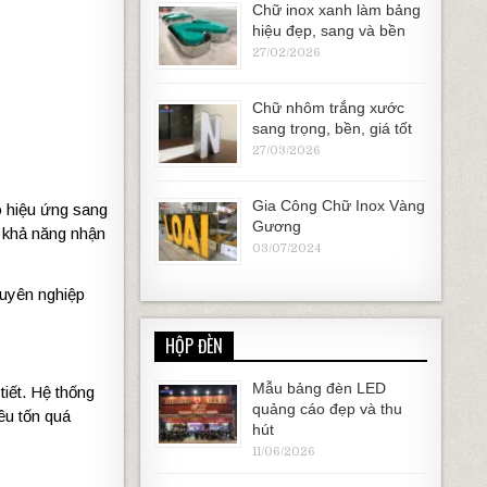
Chữ inox xanh làm bảng
hiệu đẹp, sang và bền
27/02/2026
Chữ nhôm trắng xước
sang trọng, bền, giá tốt
27/03/2026
Gia Công Chữ Inox Vàng
o hiệu ứng sang
Gương
g khả năng nhận
03/07/2024
huyên nghiệp
HỘP ĐÈN
Mẫu bảng đèn LED
tiết. Hệ thống
quảng cáo đẹp và thu
êu tốn quá
hút
11/06/2026