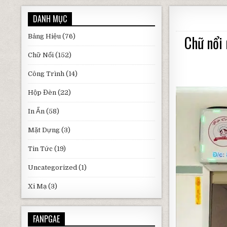
DANH MỤC
Bảng Hiệu
(76)
Chữ nổi 
Chữ Nổi
(152)
Công Trình
(14)
Hộp Đèn
(22)
In Ấn
(58)
Mặt Dựng
(3)
Tin Tức
(19)
Uncategorized
(1)
Xi Mạ
(3)
FANPGAE