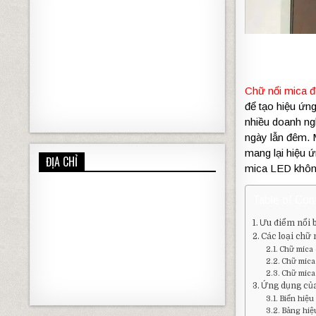
Chữ nổi mica 
để tạo hiệu ứng
nhiều doanh ng
ngày lẫn đêm.
mang lại hiệu ứ
ĐỊA CHỈ
mica LED không
Table of Con
Ưu điểm nổi 
Các loại chữ
Chữ mica
Chữ mica
Chữ mica 
Ứng dụng của
Biển hiệu
Bảng hiệ