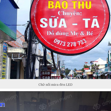
Chữ nổi mica đèn LED