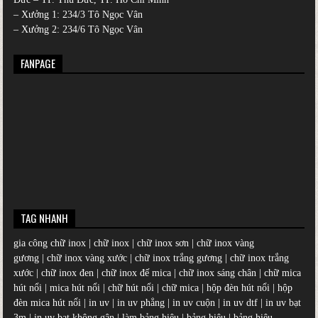
– Xưởng 1: 234/3 Tô Ngọc Vân
– Xưởng 2: 234/6 Tô Ngọc Vân
FANPAGE
TAG NHANH
gia công chữ inox
|
chữ inox
|
chữ inox sơn
|
chữ inox vàng
gương
|
chữ inox vàng xước
|
chữ inox trắng gương
|
chữ inox trắng
xước
|
chữ inox đen
|
chữ inox đế mica
|
chữ inox sáng chân
|
chữ mica
hút nổi
|
mica hút nổi
|
chữ hút nổi
|
chữ mica
|
hộp đèn hút nổi
|
hộp
đèn mica hút nổi
|
in uv
|
in uv phẳng
|
in uv cuộn
|
in uv dtf
|
in uv bạt
3m
|
in uv bạt không gân
|
làm bảng hiệu
|
bảng hiệu
|
bảng hiệu