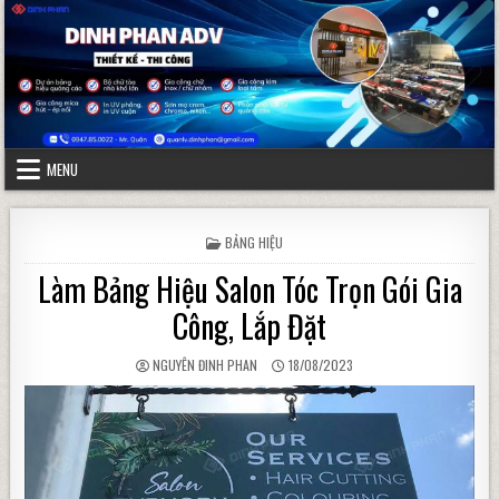
Skip to content
MENU
POSTED IN
BẢNG HIỆU
Làm Bảng Hiệu Salon Tóc Trọn Gói Gia
Công, Lắp Đặt
AUTHOR:
PUBLISHED DATE:
NGUYÊN ĐINH PHAN
18/08/2023