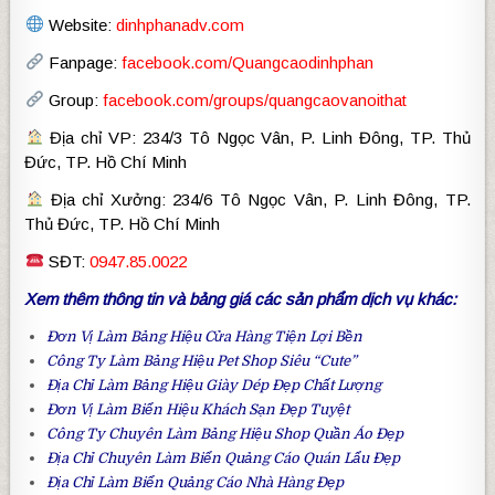
Website:
dinhphanadv.com
Fanpage:
facebook.com/Quangcaodinhphan
Group:
facebook.com/groups/quangcaovanoithat
Địa chỉ VP: 234/3 Tô Ngọc Vân, P. Linh Đông, TP. Thủ
Đức, TP. Hồ Chí Minh
Địa chỉ Xưởng: 234/6 Tô Ngọc Vân, P. Linh Đông, TP.
Thủ Đức, TP. Hồ Chí Minh
SĐT:
0947.85.0022
Xem thêm thông tin và bảng giá các sản phẩm dịch vụ khác:
Đơn Vị Làm
Bảng Hiệu Cửa Hàng Tiện Lợi
Bền
Công Ty Làm
Bảng Hiệu Pet Shop
Siêu “Cute”
Địa Chỉ Làm
Bảng Hiệu Giày Dép
Đẹp Chất Lượng
Đơn Vị Làm
Biển Hiệu Khách Sạn
Đẹp Tuyệt
Công Ty Chuyên Làm
Bảng Hiệu Shop Quần Áo
Đẹp
Địa Chỉ Chuyên Làm
Biển Quảng Cáo Quán Lẩu
Đẹp
Địa Chỉ Làm
Biển Quảng Cáo Nhà Hàng
Đẹp