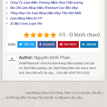
Công Ty Làm
Biển Trường Mầm Non
Chất Lượng
Địa Chỉ Làm
Bảng Hiệu Winmart
Cực Bền Đẹp
Tổng Hợp Các Loại
Bảng Hiệu Đẹp
Thu Hút Nhất
Làm
Bảng Hiệu In UV
Xi
Mạ Crom Logo Oto
5/5 - (1 bình chọn)
SHARE:
TWITTER
FACEBOOK
PINTEREST
LINKEDIN
Author:
Nguyên Đinh Phan
DinhPhanAdv chuyên làm bảng hiệu quảng cáo giá
rẻ, làm biển quảng cáo, làm bảng hiệu alu-mica-inox-
led, làm chữ nổi, ốp alu,... Liên hệ: 0947.85.0022
Điều hướng bài viết
Làm Bảng Hiệu Cửa Hàng Tiện Lợi Trọn Gói, Giá Rẻ →
← In Phông Nền Trung Thu Giá Rẻ, In Nhanh Lấy Liền