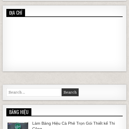
ĐỊA CHỈ
Search for:
BẢNG HIỆU
Làm Bảng Hiệu Cà Phê Trọn Gói Thiết kế Thi
Công