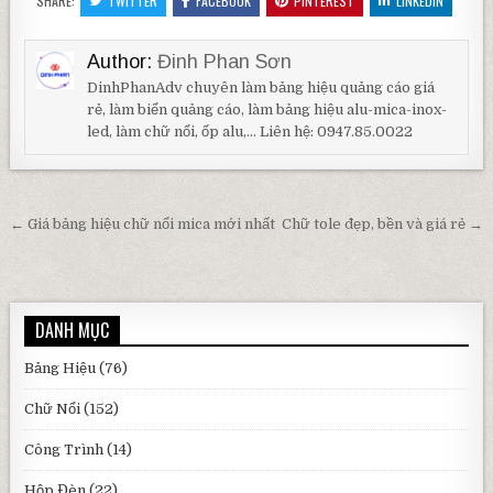
SHARE:
TWITTER
FACEBOOK
PINTEREST
LINKEDIN
Author:
Đinh Phan Sơn
DinhPhanAdv chuyên làm bảng hiệu quảng cáo giá
rẻ, làm biển quảng cáo, làm bảng hiệu alu-mica-inox-
led, làm chữ nổi, ốp alu,... Liên hệ: 0947.85.0022
Điều hướng bài viết
← Giá bảng hiệu chữ nổi mica mới nhất
Chữ tole đẹp, bền và giá rẻ →
DANH MỤC
Bảng Hiệu
(76)
Chữ Nổi
(152)
Công Trình
(14)
Hộp Đèn
(22)