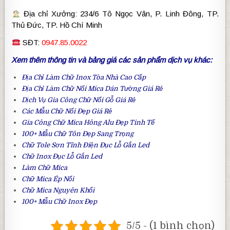
Địa chỉ Xưởng: 234/6 Tô Ngọc Vân, P. Linh Đông, TP.
Thủ Đức, TP. Hồ Chí Minh
SĐT:
0947.85.0022
Xem thêm thông tin và bảng giá các sản phẩm dịch vụ khác:
Địa Chỉ Làm
Chữ Inox Tòa Nhà
Cao Cấp
Địa Chỉ Làm
Chữ Nổi Mica Dán Tường
Giá Rẻ
Dịch Vụ Gia Công
Chữ Nổi Gỗ
Giá Rẻ
Các Mẫu
Chữ Nổi Đẹp
Giá Rẻ
Gia Công
Chữ Mica Hông Alu
Đẹp Tinh Tế
100+
Mẫu Chữ Tôn
Đẹp Sang Trọng
Chữ Tole Sơn Tĩnh Điện
Đục Lỗ Gắn Led
Chữ Inox Đục Lỗ Gắn Led
Làm Chữ Mica
Chữ Mica Ép Nổi
Chữ Mica Nguyên Khối
100+ Mẫu
Chữ Inox Đẹp
5/5 - (1 bình chọn)