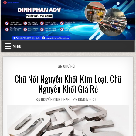
Skip to content
MENU
POSTED IN
CHỮ NỔI
Chữ Nổi Nguyên Khối Kim Loại, Chữ
Nguyên Khối Giá Rẻ
AUTHOR:
PUBLISHED DATE:
NGUYÊN ĐINH PHAN
06/09/2023