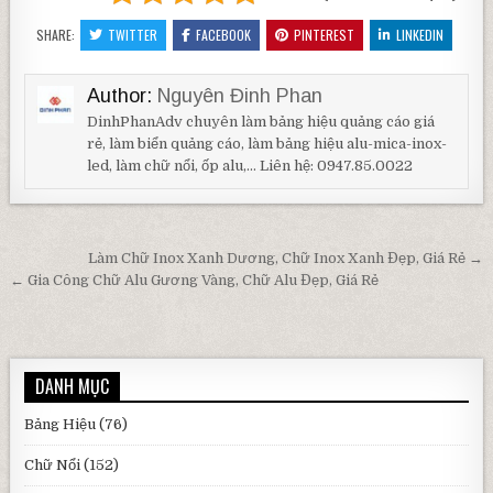
SHARE:
TWITTER
FACEBOOK
PINTEREST
LINKEDIN
Author:
Nguyên Đinh Phan
DinhPhanAdv chuyên làm bảng hiệu quảng cáo giá
rẻ, làm biển quảng cáo, làm bảng hiệu alu-mica-inox-
led, làm chữ nổi, ốp alu,... Liên hệ: 0947.85.0022
Điều hướng bài viết
Làm Chữ Inox Xanh Dương, Chữ Inox Xanh Đẹp, Giá Rẻ →
← Gia Công Chữ Alu Gương Vàng, Chữ Alu Đẹp, Giá Rẻ
DANH MỤC
Bảng Hiệu
(76)
Chữ Nổi
(152)