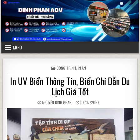
Skip to content
MENU
POSTED IN
CÔNG TRÌNH
,
IN ẤN
In UV Biển Thông Tin, Biển Chỉ Dẫn Du
Lịch Giá Tốt
AUTHOR:
PUBLISHED DATE:
NGUYÊN ĐINH PHAN
06/07/2023