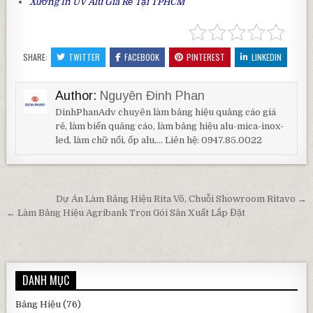
Xưởng
In UV Alu
Giá Rẻ Tại TPHCM
SHARE:
TWITTER
FACEBOOK
PINTEREST
LINKEDIN
Author:
Nguyên Đinh Phan
DinhPhanAdv chuyên làm bảng hiệu quảng cáo giá
rẻ, làm biển quảng cáo, làm bảng hiệu alu-mica-inox-
led, làm chữ nổi, ốp alu,... Liên hệ: 0947.85.0022
Điều hướng bài viết
Dự Án Làm Bảng Hiệu Rita Võ, Chuỗi Showroom Ritavo →
← Làm Bảng Hiệu Agribank Trọn Gói Sản Xuất Lắp Đặt
DANH MỤC
Bảng Hiệu
(76)