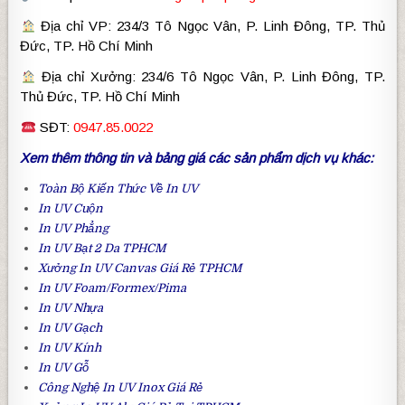
Địa chỉ VP: 234/3 Tô Ngọc Vân, P. Linh Đông, TP. Thủ
Đức, TP. Hồ Chí Minh
Địa chỉ Xưởng: 234/6 Tô Ngọc Vân, P. Linh Đông, TP.
Thủ Đức, TP. Hồ Chí Minh
SĐT:
0947.85.0022
Xem thêm thông tin và bảng giá các sản phẩm dịch vụ khác:
Toàn Bộ Kiến Thức Về
In UV
In UV Cuộn
In UV Phẳng
In UV Bạt 2 Da
TPHCM
Xưởng
In UV Canvas Giá Rẻ
TPHCM
In UV Foam
/Formex/Pima
In UV Nhựa
In UV Gạch
In UV Kính
In UV Gỗ
Công Nghệ
In UV Inox
Giá Rẻ