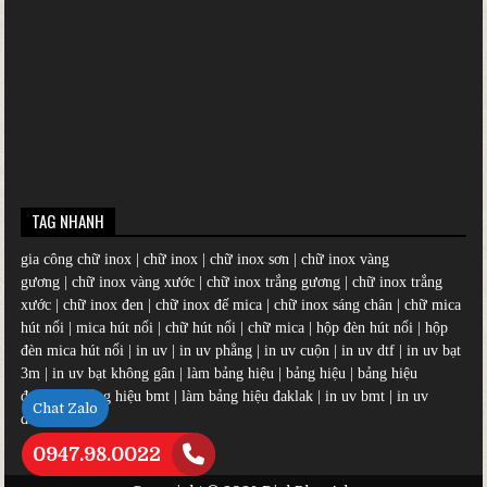
TAG NHANH
gia công chữ inox
|
chữ inox
|
chữ inox sơn
|
chữ inox vàng
gương
|
chữ inox vàng xước
|
chữ inox trắng gương
|
chữ inox trắng
xước
|
chữ inox đen
|
chữ inox đế mica
|
chữ inox sáng chân
|
chữ mica
hút nổi
|
mica hút nổi
|
chữ hút nổi
|
chữ mica
|
hộp đèn hút nổi
|
hộp
đèn mica hút nổi
|
in uv
|
in uv phẳng
|
in uv cuộn
|
in uv dtf
|
in uv bạt
3m
|
in uv bạt không gân
|
làm bảng hiệu
|
bảng hiệu
|
bảng hiệu
đẹp
|
làm bảng hiệu bmt
|
làm bảng hiệu đaklak
|
in uv bmt
|
in uv
Chat Zalo
đaklak
0947.98.0022