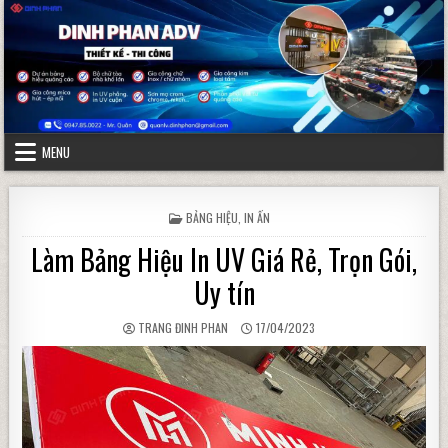
Skip to content
MENU
POSTED IN
BẢNG HIỆU
,
IN ẤN
Làm Bảng Hiệu In UV Giá Rẻ, Trọn Gói,
Uy tín
AUTHOR:
PUBLISHED DATE:
TRANG ĐINH PHAN
17/04/2023