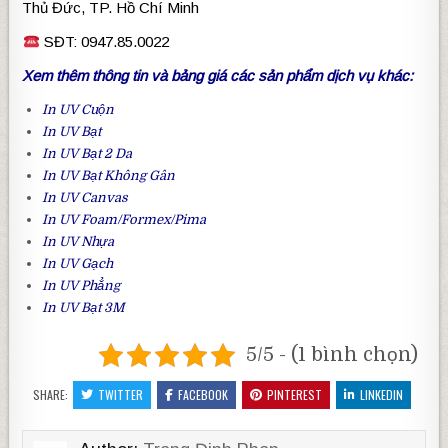
Thủ Đức, TP. Hồ Chí Minh
SĐT: 0947.85.0022
Xem thêm thông tin và bảng giá các sản phẩm dịch vụ khác:
In UV Cuộn
In UV Bạt
In UV Bạt 2 Da
In UV Bạt Không Gân
In UV Canvas
In UV Foam
/Formex/Pima
In UV Nhựa
In UV Gạch
In UV Phẳng
In UV Bạt 3M
5/5 - (1 bình chọn)
SHARE:
TWITTER
FACEBOOK
PINTEREST
LINKEDIN