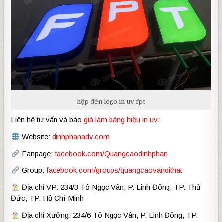
hộp đèn logo in uv fpt
Liên hệ tư vấn và báo
giá làm bảng hiệu in uv
:
Website:
dinhphanadv.com
Fanpage:
facebook.com/Quangcaodinhphan
Group:
facebook.com/groups/quangcaovanoithat
Địa chỉ VP: 234/3 Tô Ngọc Vân, P. Linh Đông, TP. Thủ
Đức, TP. Hồ Chí Minh
Địa chỉ Xưởng: 234/6 Tô Ngọc Vân, P. Linh Đông, TP.