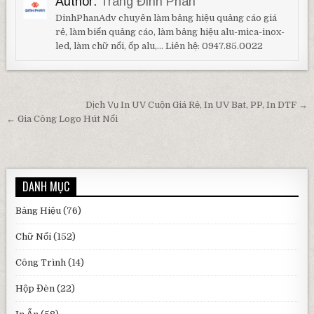
Author:
Trang Đinh Phan
DinhPhanAdv chuyên làm bảng hiệu quảng cáo giá
rẻ, làm biển quảng cáo, làm bảng hiệu alu-mica-inox-
led, làm chữ nổi, ốp alu,... Liên hệ: 0947.85.0022
Điều hướng bài viết
Dịch Vụ In UV Cuộn Giá Rẻ, In UV Bạt, PP, In DTF →
← Gia Công Logo Hút Nổi
DANH MỤC
Bảng Hiệu
(76)
Chữ Nổi
(152)
Công Trình
(14)
Hộp Đèn
(22)