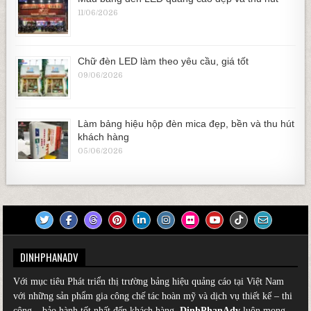
11/06/2026
Chữ đèn LED làm theo yêu cầu, giá tốt
09/06/2026
Làm bảng hiệu hộp đèn mica đẹp, bền và thu hút
khách hàng
05/06/2026
DINHPHANADV
Với mục tiêu Phát triển thị trường bảng hiệu quảng cáo tại Việt Nam
với những sản phẩm gia công chế tác hoàn mỹ và dịch vụ thiết kế – thi
công – bảo hành tốt nhất đến khách hàng.
DinhPhanAdv
luôn mong