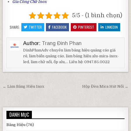
Gia Công Chữ Inox
5/5 - (1 bình chọn)
SHARE:
TWITTER
FACEBOOK
PINTEREST
LINKEDIN
Author:
Trang Đinh Phan
DinhPhanAdv chuyên làm bảng hiệu quảng cáo giá
rẻ, làm biển quảng cáo, làm bảng hiệu alu-mica-inox-
led, làm chữ nổi, ốp alu,... Liên hệ: 0947.85.0022
Điều hướng bài viết
← Làm Bảng Hiệu Inox
Hộp Đèn Mica Hút Nổi →
DANH MỤC
Bảng Hiệu
(76)