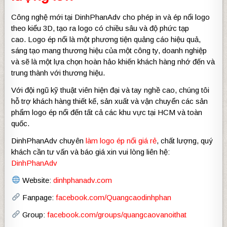
Công nghệ mới tại DinhPhanAdv cho phép in và ép nổi logo
theo kiểu 3D, tạo ra logo có chiều sâu và độ phức tạp
cao. Logo ép nổi là một phương tiện quảng cáo hiệu quả,
sáng tạo mang thương hiệu của một công ty, doanh nghiệp
và sẽ là một lựa chọn hoàn hảo khiến khách hàng nhớ đến và
trung thành với thương hiệu.
Với đội ngũ kỹ thuật viên hiện đại và tay nghề cao, chúng tôi
hỗ trợ khách hàng thiết kế, sản xuất và vận chuyển các sản
phẩm logo ép nổi đến tất cả các khu vực tại HCM và toàn
quốc.
DinhPhanAdv chuyên
làm logo ép nổi giá rẻ
, chất lượng, quý
khách cần tư vấn và báo giá xin vui lòng liên hệ:
DinhPhanAdv
Website:
dinhphanadv.com
Fanpage:
facebook.com/Quangcaodinhphan
Group:
facebook.com/groups/quangcaovanoithat