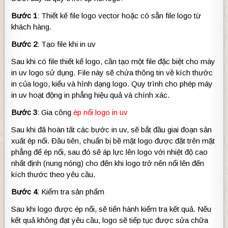
Bước 1
: Thiết kế file logo vector hoặc có sẵn file logo từ
khách hàng.
Bước 2
: Tạo file khi in uv
Sau khi có file thiết kế logo, cần tạo một file đặc biệt cho máy
in uv logo sử dụng. File này sẽ chứa thông tin về kích thước
in của logo, kiểu và hình dạng logo. Quy trình cho phép máy
in uv hoạt động in phẳng hiệu quả và chính xác.
Bước 3
: Gia công
ép nổi logo in uv
Sau khi đã hoàn tất các bước in uv, sẽ bắt đầu giai đoạn sản
xuất ép nổi. Đầu tiên, chuẩn bị bề mặt logo được đặt trên mặt
phẳng để ép nổi, sau đó sẽ áp lực lên logo với nhiệt độ cao
nhất định (nung nóng) cho đến khi logo trở nên nổi lên đến
kích thước theo yêu cầu.
Bước 4
: Kiểm tra sản phẩm
Sau khi logo được ép nổi, sẽ tiến hành kiểm tra kết quả. Nếu
kết quả không đạt yêu cầu, logo sẽ tiếp tục được sửa chữa