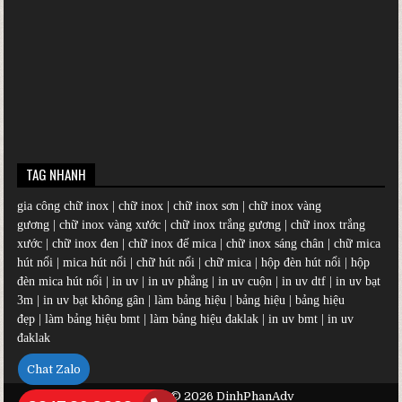
TAG NHANH
gia công chữ inox
|
chữ inox
|
chữ inox sơn
|
chữ inox vàng
gương
|
chữ inox vàng xước
|
chữ inox trắng gương
|
chữ inox trắng
xước
|
chữ inox đen
|
chữ inox đế mica
|
chữ inox sáng chân
|
chữ mica
hút nổi
|
mica hút nổi
|
chữ hút nổi
|
chữ mica
|
hộp đèn hút nổi
|
hộp
đèn mica hút nổi
|
in uv
|
in uv phẳng
|
in uv cuộn
|
in uv dtf
|
in uv bạt
3m
|
in uv bạt không gân
|
làm bảng hiệu
|
bảng hiệu
|
bảng hiệu
đẹp
|
làm bảng hiệu bmt
|
làm bảng hiệu đaklak
|
in uv bmt
|
in uv
đaklak
Chat Zalo
Copyright © 2026 DinhPhanAdv