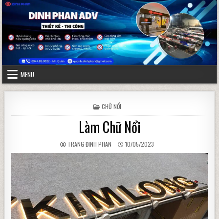
Skip to content
MENU
POSTED IN
CHỮ NỔI
Làm Chữ Nổi
AUTHOR:
PUBLISHED DATE:
TRANG ĐINH PHAN
10/05/2023