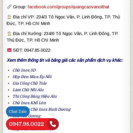
Group:
facebook.com/groups/quangcaovanoithat
Địa chỉ VP: 234/3 Tô Ngọc Vân, P. Linh Đông, TP. Thủ
Đức, TP. Hồ Chí Minh
Địa chỉ Xưởng: 234/6 Tô Ngọc Vân, P. Linh Đông, TP.
Thủ Đức, TP. Hồ Chí Minh
SĐT: 0947.85.0022
Xem thêm thông tin và bảng giá các sản phẩm dịch vụ khác:
Chữ Inox 3D
Hộp Đèn Mica Ép Nổi
Gia Công Chữ Tole
Làm
Chữ Nổi Alu
Thi Công
Bảng Hiệu Alu
Chữ Inox Khổ Lớn
Gia Công Chữ Inox Bình Dương
Chat Zalo
Chữ Alu Gương
Làm
Chữ Inox Hồng
0947.98.0022
Hộp Đèn Mica Hút Nổi