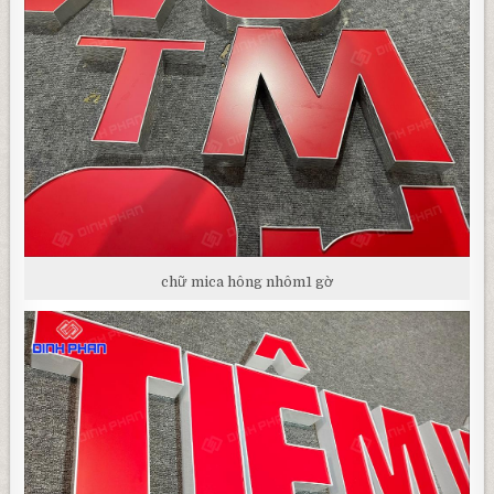
chữ mica hông nhôm1 gờ