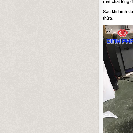
mặt chất lỏng đ
Sau khi hình d
thừa.