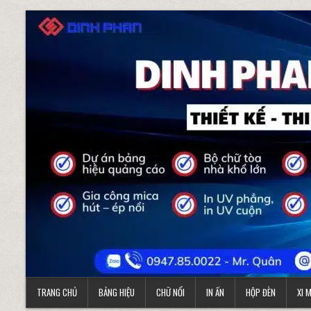
Skip to content
TRANG CHỦ
BẢNG HIỆU
CHỮ NỔI
IN ẤN
HỘP ĐÈN
XI 