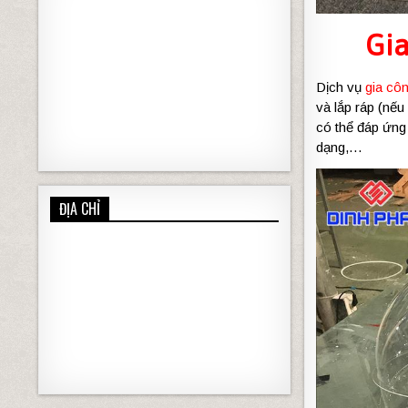
Gia
Dịch vụ
gia côn
và lắp ráp (nếu
có thể đáp ứng
dạng,…
ĐỊA CHỈ