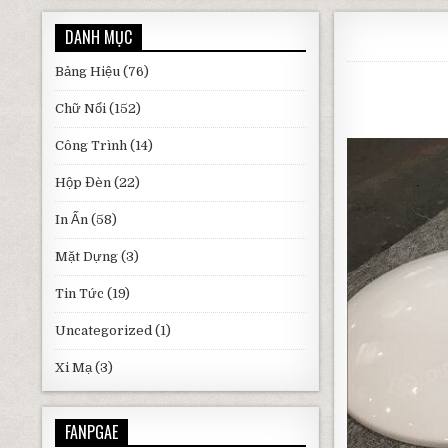
DANH MỤC
Bảng Hiệu
(76)
Chữ Nổi
(152)
Công Trình
(14)
Hộp Đèn
(22)
In Ấn
(58)
Mặt Dựng
(3)
Tin Tức
(19)
Uncategorized
(1)
Xi Mạ
(3)
FANPGAE