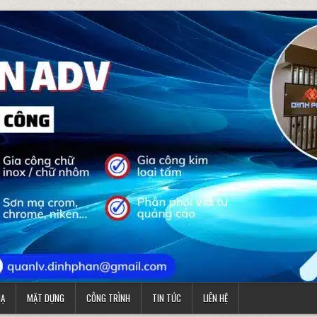
MẠ
MẶT DỰNG
CÔNG TRÌNH
TIN TỨC
LIÊN HỆ