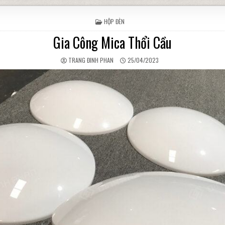
POSTED IN
HỘP ĐÈN
Gia Công Mica Thổi Cầu
AUTHOR:
PUBLISHED DATE:
TRANG ĐINH PHAN
25/04/2023