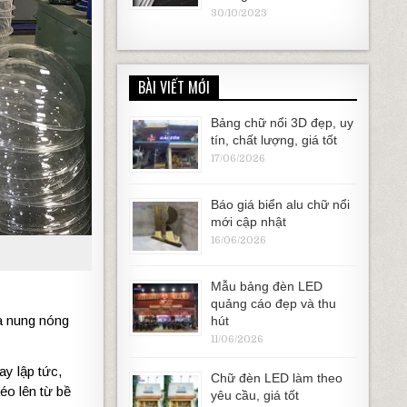
30/10/2023
BÀI VIẾT MỚI
Bảng chữ nổi 3D đẹp, uy
tín, chất lượng, giá tốt
17/06/2026
Báo giá biển alu chữ nổi
mới cập nhật
16/06/2026
Mẫu bảng đèn LED
quảng cáo đẹp và thu
và nung nóng
hút
11/06/2026
ay lập tức,
Chữ đèn LED làm theo
éo lên từ bề
yêu cầu, giá tốt