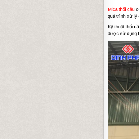
Mica thổi cầu
cò
quá trình xử lý
Kỹ thuật thổi 
được sử dụng l