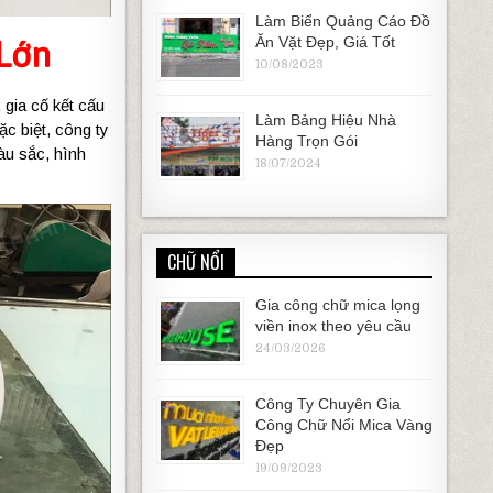
Làm Biển Quảng Cáo Đồ
Ăn Vặt Đẹp, Giá Tốt
 Lớn
10/08/2023
 gia cố kết cấu
Làm Bảng Hiệu Nhà
c biệt, công ty
Hàng Trọn Gói
àu sắc, hình
18/07/2024
CHỮ NỔI
Gia công chữ mica lọng
viền inox theo yêu cầu
24/03/2026
Công Ty Chuyên Gia
Công Chữ Nổi Mica Vàng
Đẹp
19/09/2023