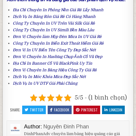
Địa Chỉ Chuyên
In Phông Nền Giá Rẻ
Lấy Nhanh
Dịch Vụ
In Băng Rôn Giá Rẻ
Có Hàng Nhanh
Công Ty Chuyên
In UV Trên Vải Silk
Giá Rẻ
Công Ty Chuyên
In UV Simili
Bền Màu Lâu
Đơn Vị Chuyên làm
Hộp Đèn Mica In UV
Giá Rẻ
Công Ty Chuyên In
Biển Exit Thoát Hiểm
Giá Rẻ
Đơn Vị
In UV Biển Tên Công Ty
Đẹp Sắc Nét
Đơn Vị Chuyên
In Hashtag Chụp Ảnh Cổ Vũ
Đẹp
Địa Chỉ
In Banner Cổ Vũ BlackPink
Uy Tín
Đơn Vị Chuyên
In Bảng Hiệu Công Ty
Giá Rẻ
Dịch Vụ
In Móc Khóa Mica
Đẹp Sắc Nét
Dịch Vụ
In UV DTF
Giá Phải Chăng
5/5 - (1 bình chọn)
SHARE:
TWITTER
FACEBOOK
PINTEREST
LINKEDIN
Author:
Nguyên Đinh Phan
DinhPhanAdv chuyên làm bảng hiệu quảng cáo giá