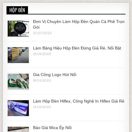
HỘP ĐÈN
Đơn Vị Chuyên Làm Hộp Đèn Quán Cà Phê Trọn
Gói
25/07/2023
Làm Bảng Hiệu Hộp Đèn Đứng Giá Rẻ, Nổi Bật
21/06/2023
Gia Công Logo Hút Nổi
18/04/2023
Làm Hộp Đèn Hiflex, Công Nghệ In Hiflex Giá Rẻ
14/06/2023
Báo Giá Mica Ép Nổi