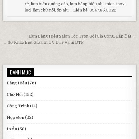
rẻ, làm biển quảng cáo, làm bảng hiệu alu-mica-inox-
led, làm chữ nổi, ốp alu,... Liên hệ: 0947.85.0022
Điều hướng bài viết
Làm Bảng Hiệu Salon Tóc Trọn Gói Gia Công, Lắp Đặt →
← Sự Khác Biệt Giữa In UV DTF và in DTF
DANH MỤC
Bảng Hiệu
(76)
Chữ Nổi
(152)
Công Trình
(14)
Hộp Đèn
(22)
In Ấn
(58)