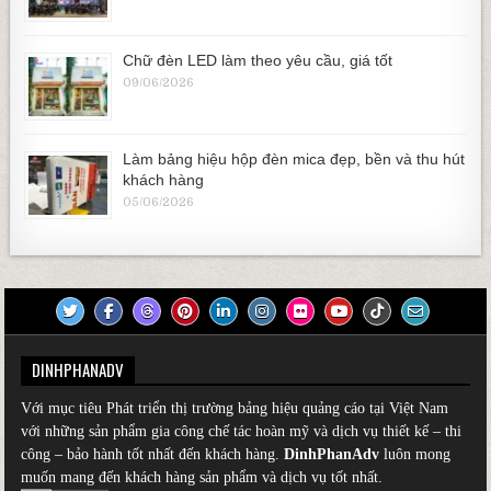
Chữ đèn LED làm theo yêu cầu, giá tốt
09/06/2026
Làm bảng hiệu hộp đèn mica đẹp, bền và thu hút
khách hàng
05/06/2026
DINHPHANADV
Với mục tiêu Phát triển thị trường bảng hiệu quảng cáo tại Việt Nam
với những sản phẩm gia công chế tác hoàn mỹ và dịch vụ thiết kế – thi
công – bảo hành tốt nhất đến khách hàng.
DinhPhanAdv
luôn mong
muốn mang đến khách hàng sản phẩm và dịch vụ tốt nhất.