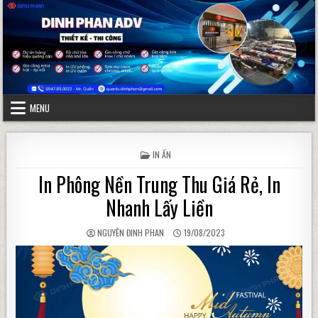
Skip to content
MENU
POSTED IN
IN ẤN
In Phông Nền Trung Thu Giá Rẻ, In
Nhanh Lấy Liền
AUTHOR:
PUBLISHED DATE:
NGUYÊN ĐINH PHAN
19/08/2023