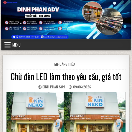
Skip to content
MENU
POSTED IN
BẢNG HIỆU
Chữ đèn LED làm theo yêu cầu, giá tốt
AUTHOR:
PUBLISHED DATE:
ĐINH PHAN SƠN
09/06/2026