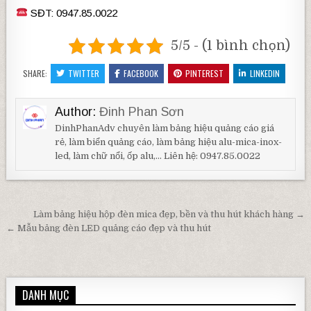
SĐT: 0947.85.0022
5/5 - (1 bình chọn)
SHARE:
TWITTER
FACEBOOK
PINTEREST
LINKEDIN
Author:
Đinh Phan Sơn
DinhPhanAdv chuyên làm bảng hiệu quảng cáo giá
rẻ, làm biển quảng cáo, làm bảng hiệu alu-mica-inox-
led, làm chữ nổi, ốp alu,... Liên hệ: 0947.85.0022
Điều hướng bài viết
Làm bảng hiệu hộp đèn mica đẹp, bền và thu hút khách hàng →
← Mẫu bảng đèn LED quảng cáo đẹp và thu hút
DANH MỤC