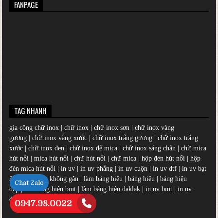
FANPAGE
TAG NHANH
gia công chữ inox
|
chữ inox
|
chữ inox sơn
|
chữ inox vàng
gương
|
chữ inox vàng xước
|
chữ inox trắng gương
|
chữ inox trắng
xước
|
chữ inox đen
|
chữ inox đế mica
|
chữ inox sáng chân
|
chữ mica
hút nổi
|
mica hút nổi
|
chữ hút nổi
|
chữ mica
|
hộp đèn hút nổi
|
hộp
đèn mica hút nổi
|
in uv
|
in uv phẳng
|
in uv cuộn
|
in uv dtf
|
in uv bạt
3m
|
in uv bạt không gân
|
làm bảng hiệu
|
bảng hiệu
|
bảng hiệu
Chat Zalo
đẹp
|
làm bảng hiệu bmt
|
làm bảng hiệu đaklak
|
in uv bmt
|
in uv
đaklak
0947.98.0022