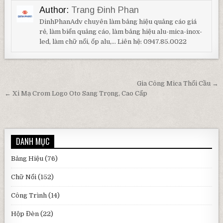
Author:
Trang Đinh Phan
DinhPhanAdv chuyên làm bảng hiệu quảng cáo giá
rẻ, làm biển quảng cáo, làm bảng hiệu alu-mica-inox-
led, làm chữ nổi, ốp alu,... Liên hệ: 0947.85.0022
Điều hướng bài viết
Gia Công Mica Thổi Cầu →
← Xi Mạ Crom Logo Oto Sang Trọng, Cao Cấp
DANH MỤC
Bảng Hiệu
(76)
Chữ Nổi
(152)
Công Trình
(14)
Hộp Đèn
(22)