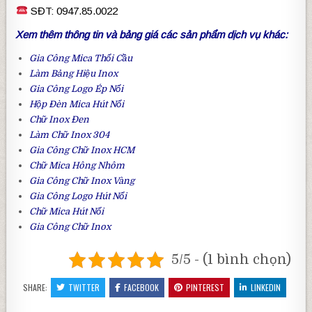
SĐT: 0947.85.0022
Xem thêm thông tin và bảng giá các sản phẩm dịch vụ khác:
Gia Công Mica Thổi Cầu
Làm Bảng Hiệu Inox
Gia Công Logo Ép Nổi
Hộp Đèn Mica Hút Nổi
Chữ Inox Đen
Làm
Chữ Inox 304
Gia Công Chữ Inox HCM
Chữ Mica Hông Nhôm
Gia Công
Chữ Inox Vàng
Gia Công
Logo Hút Nổi
Chữ Mica Hút Nổi
Gia Công Chữ Inox
5/5 - (1 bình chọn)
SHARE:
TWITTER
FACEBOOK
PINTEREST
LINKEDIN