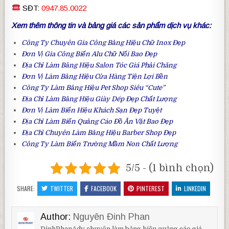
SĐT:
0947.85.0022
Xem thêm thông tin và bảng giá các sản phẩm dịch vụ khác:
Công Ty Chuyên Gia Công
Bảng Hiệu Chữ Inox
Đẹp
Đơn Vị Gia Công
Biển Alu Chữ Nổi
Bao Đẹp
Địa Chỉ Làm
Bảng Hiệu Salon Tóc
Giá Phải Chăng
Đơn Vị Làm
Bảng Hiệu Cửa Hàng Tiện Lợi
Bền
Công Ty Làm
Bảng Hiệu Pet Shop
Siêu “Cute”
Địa Chỉ Làm
Bảng Hiệu Giày Dép
Đẹp Chất Lượng
Đơn Vị Làm
Biển Hiệu Khách Sạn
Đẹp Tuyệt
Địa Chỉ Làm
Biển Quảng Cáo Đồ Ăn Vặt
Bao Đẹp
Địa Chỉ Chuyên Làm
Bảng Hiệu Barber Shop
Đẹp
Công Ty Làm
Biển Trường Mầm Non
Chất Lượng
5/5 - (1 bình chọn)
SHARE:
TWITTER
FACEBOOK
PINTEREST
LINKEDIN
Author:
Nguyên Đinh Phan
DinhPhanAdv chuyên làm bảng hiệu quảng cáo giá