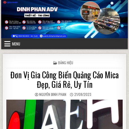
Skip to content
MENU
POSTED IN
BẢNG HIỆU
Đơn Vị Gia Công Biển Quảng Cáo Mica
Đẹp, Giá Rẻ, Uy Tín
AUTHOR:
PUBLISHED DATE:
NGUYÊN ĐINH PHAN
21/09/2023