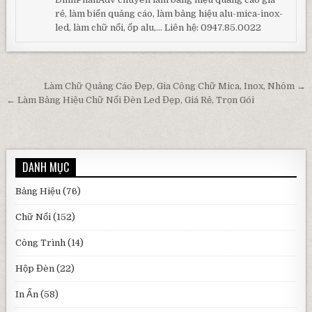
rẻ, làm biển quảng cáo, làm bảng hiệu alu-mica-inox-
led, làm chữ nổi, ốp alu,... Liên hệ: 0947.85.0022
Điều hướng bài viết
Làm Chữ Quảng Cáo Đẹp, Gia Công Chữ Mica, Inox, Nhôm →
← Làm Bảng Hiệu Chữ Nổi Đèn Led Đẹp, Giá Rẻ, Trọn Gói
DANH MỤC
Bảng Hiệu
(76)
Chữ Nổi
(152)
Công Trình
(14)
Hộp Đèn
(22)
In Ấn
(58)