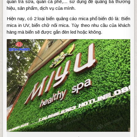
quán trà sữa, quán cà phê,… sử dụng để quảng bá thương
hiệu, sản phẩm, dịch vụ của mình.
Hiện nay, có 2 loại biển quảng cáo mica phổ biến đó là: Biển
mica in UV, biển chữ nối mica. Tùy theo nhu cầu của khách
hàng mà biển sẽ được gắn đèn led hoặc không.