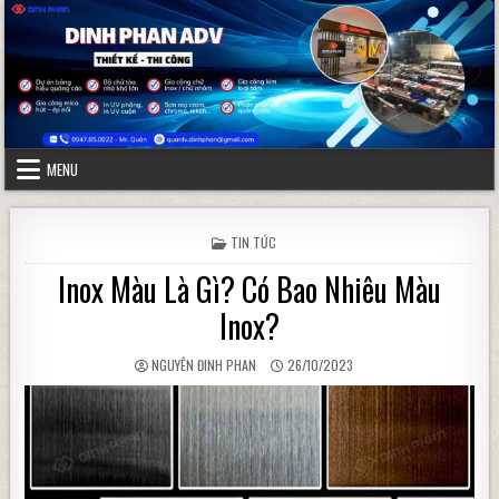
Skip to content
MENU
POSTED IN
TIN TỨC
Inox Màu Là Gì? Có Bao Nhiêu Màu
Inox?
AUTHOR:
PUBLISHED DATE:
NGUYÊN ĐINH PHAN
26/10/2023