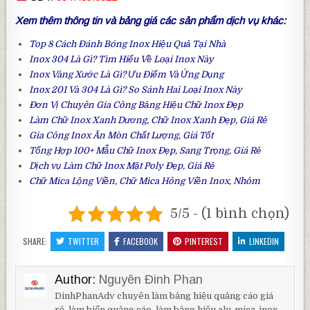
Xem thêm thông tin và bảng giá các sản phẩm dịch vụ khác:
Top 8 Cách
Đánh Bóng Inox
Hiệu Quả Tại Nhà
Inox 304
Là Gì? Tìm Hiểu Về Loại Inox Này
Inox Vàng Xước
Là Gì? Ưu Điểm Và Ứng Dụng
Inox 201 Và 304
Là Gì? So Sánh Hai Loại Inox Này
Đơn Vị Chuyên Gia Công
Bảng Hiệu Chữ Inox
Đẹp
Làm Chữ Inox Xanh Dương
, Chữ Inox Xanh Đẹp, Giá Rẻ
Gia Công
Inox Ăn Mòn
Chất Lượng, Giá Tốt
Tổng Hợp 100+ Mẫu
Chữ Inox Đẹp
, Sang Trọng, Giá Rẻ
Dịch vụ Làm
Chữ Inox Mặt Poly
Đẹp, Giá Rẻ
Chữ Mica Lộng Viền
, Chữ Mica Hông Viền Inox, Nhôm
5/5 - (1 bình chọn)
SHARE:
TWITTER
FACEBOOK
PINTEREST
LINKEDIN
Author:
Nguyên Đinh Phan
DinhPhanAdv chuyên làm bảng hiệu quảng cáo giá
rẻ, làm biển quảng cáo, làm bảng hiệu alu-mica-inox-