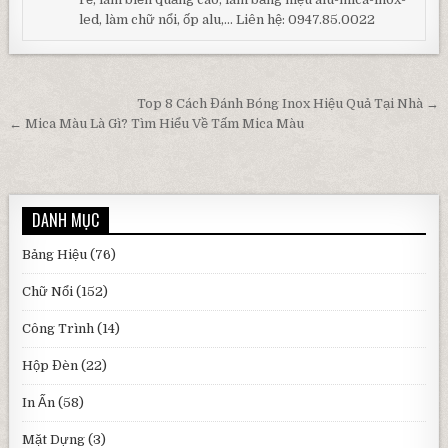
led, làm chữ nổi, ốp alu,... Liên hệ: 0947.85.0022
Điều hướng bài viết
Top 8 Cách Đánh Bóng Inox Hiệu Quả Tại Nhà →
← Mica Màu Là Gì? Tìm Hiểu Về Tấm Mica Màu
DANH MỤC
Bảng Hiệu
(76)
Chữ Nổi
(152)
Công Trình
(14)
Hộp Đèn
(22)
In Ấn
(58)
Mặt Dựng
(3)