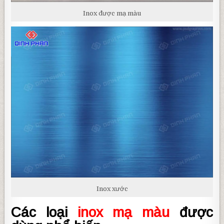
Inox được mạ màu
Inox xước
Các loại
inox mạ màu
được