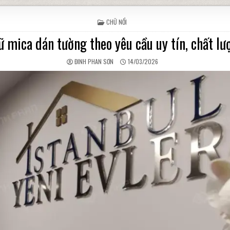
POSTED IN
CHỮ NỔI
ữ mica dán tường theo yêu cầu uy tín, chất lư
AUTHOR:
PUBLISHED DATE:
ĐINH PHAN SƠN
14/03/2026