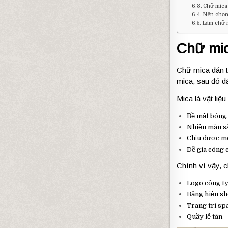
Chữ mica
Nên chọn
Làm chữ m
Chữ
mi
Chữ
mica
dán
mica,
sau
đó
d
Mica
là
vật
liệ
Bề
mặt
bóng
Nhiều
màu
s
Chịu
được
m
Dễ
gia
công
Chính
vì
vậy,
Logo
công
t
Bảng
hiệu
sh
Trang
trí
sp
Quầy
lễ
tân 