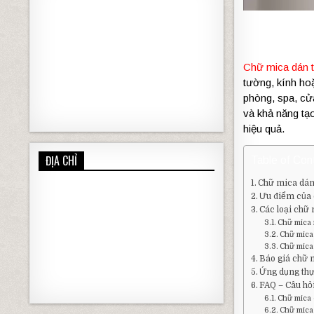
Chữ
mica
dán
tường,
kính
ho
phòng,
spa,
c
và
khả
năng
tạ
hiệu
quả.
ĐỊA CHỈ
Table of Con
Chữ mica dán 
Ưu điểm của
Các loại chữ
Chữ mica 
Chữ mica
Chữ mica
Báo giá chữ 
Ứng dụng thự
FAQ – Câu hỏ
Chữ mica 
Chữ mica