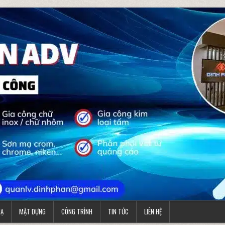
MẠ
MẶT DỰNG
CÔNG TRÌNH
TIN TỨC
LIÊN HỆ