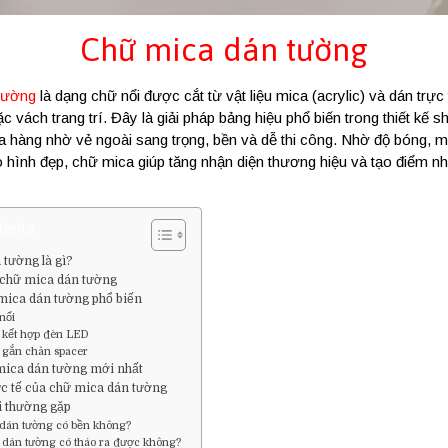
Chữ mica dán tường
tường
là
dạng
chữ
nổi
được
cắt
từ
vật
liệu
mica (
acrylic)
và
dán
trự
ặc
vách
trang
trí.
Đây
là
giải
pháp
bảng
hiệu
phổ
biến
trong
thiết
kế
s
ửa
hàng
nhờ
vẻ
ngoài
sang
trọng,
bền
và
dễ
thi
công.
Nhờ
độ
bóng,
m
o
hình
đẹp,
chữ
mica
giúp
tăng
nhận
diện
thương
hiệu
và
tạo
điểm
n
tents
tường là gì?
 chữ mica dán tường
 mica dán tường phổ biến
nổi
 kết hợp đèn LED
 gắn chân spacer
mica dán tường mới nhất
c tế của chữ mica dán tường
i thường gặp
dán tường có bền không?
 dán tường có tháo ra được không?