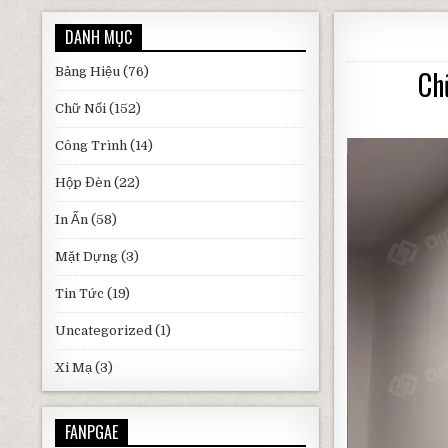
DANH MỤC
Bảng Hiệu
(76)
Ch
Chữ Nổi
(152)
Công Trình
(14)
Hộp Đèn
(22)
In Ấn
(58)
Mặt Dựng
(3)
Tin Tức
(19)
Uncategorized
(1)
Xi Mạ
(3)
FANPGAE