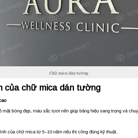
Chữ mica dán tường
m
của
chữ
mica
dán
tường
cao
ề
mặt
bóng
đẹp,
màu
sắc
tươi
nên
giúp
bảng
hiệu
sang
trọng
và
chu
bình
của
chữ
mica
từ
5–
10
năm
nếu
thi
công
đúng
kỹ
thuật.