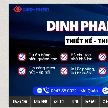
Skip to content
TRANG CHỦ
BẢNG HIỆU
CHỮ NỔI
IN ẤN
HỘP ĐÈN
XI 