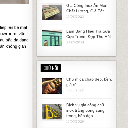
Gia Công Inox Ăn Mòn
Chất Lượng, Giá Tốt
10/06/2023
c
tiếp
lên
bề
mặt
Làm Bảng Hiệu Trà Sữa
howroom,
văn
Cực Trend, Đẹp Thu Hút
àu
sắc
đa
dạng
29/07/2024
hấn
không
gian
CHỮ NỔI
Chữ mica cháo đẹp, bền,
giá rẻ
16/03/2026
Dịch vụ gia công chữ
inox trắng bóng sang
trọng, bền đẹp
10/03/2026