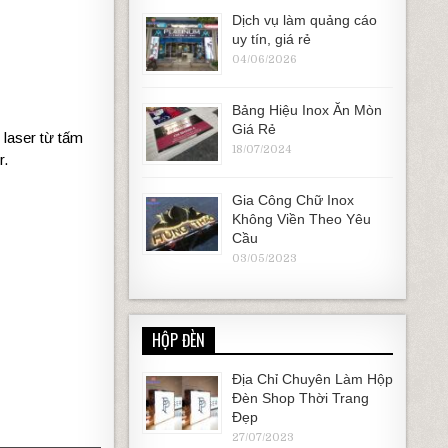
Dịch vụ làm quảng cáo
uy tín, giá rẻ
04/06/2026
Bảng Hiệu Inox Ăn Mòn
Giá Rẻ
c
laser
từ
tấm
18/07/2024
r.
Gia Công Chữ Inox
Không Viền Theo Yêu
Cầu
03/05/2023
HỘP ĐÈN
Địa Chỉ Chuyên Làm Hộp
Đèn Shop Thời Trang
Đẹp
27/07/2023