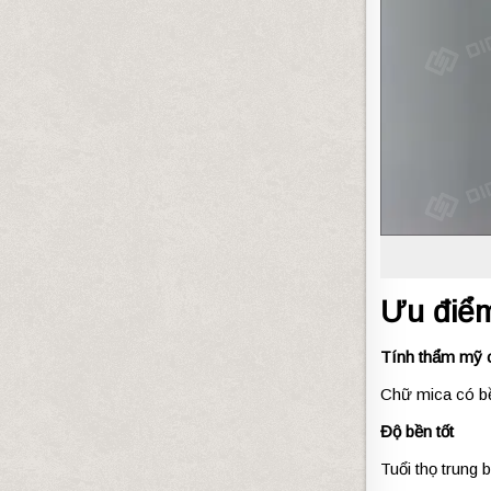
Ưu đ
iể
Tính
thẩm
mỹ
Chữ
mica
có
b
Độ
bền
tốt
Tuổi
thọ
trung