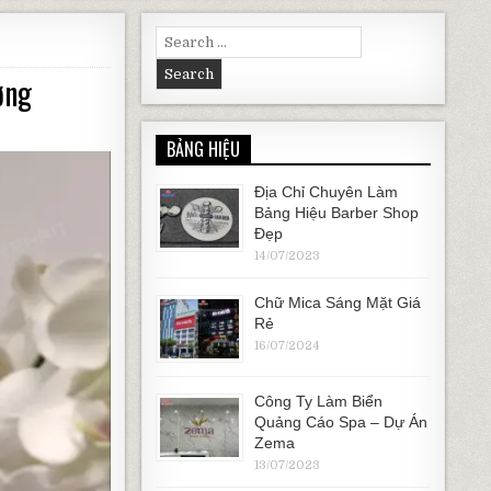
Search for:
ợng
BẢNG HIỆU
Địa Chỉ Chuyên Làm
Bảng Hiệu Barber Shop
Đẹp
14/07/2023
Chữ Mica Sáng Mặt Giá
Rẻ
16/07/2024
Công Ty Làm Biển
Quảng Cáo Spa – Dự Án
Zema
13/07/2023