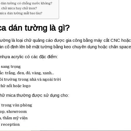
 dán tường có chống nước không?
 chữ mica hay chữ inox?
ica dán tường mất bao lâu?
ca
dán
tường
là
gì?
tường
là
loại
chữ
quảng
cáo
được
gia
công
bằng
máy
cắt
CNC
hoặ
án
cố
định
lên
bề
mặt
tường
bằng
keo
chuyên
dụng
hoặc
chân
space
u
nhựa
acrylic
có
các
đặc
điểm:
,
sang
trọng
ắc:
trắng,
đen,
đỏ,
vàng,
xanh…
ôi
trường
trong
nhà
và
ngoài
trời
chữ
nổi
hoặc
logo
chữ
mica
thường
được
sử
dụng
cho:
y
trong
văn
phòng
op,
showroom
a,
thẩm
mỹ
viện
–
reception