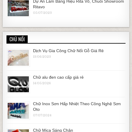
Dự Án Làm Bảng Hiệu Rita Võ, Chuỗi Showroom
Ritavo
05/07/2023
CHỮ NỔI
Dịch Vụ Gia Công Chữ Nổi Gỗ Giá Rẻ
13/06/2023
Chữ alu đen cao cấp giá rẻ
14/05/2026
Chữ Inox Sơn Hấp Nhiệt Theo Công Nghệ Sơn
Oto
07/07/2024
Chữ Mica Sáng Chân