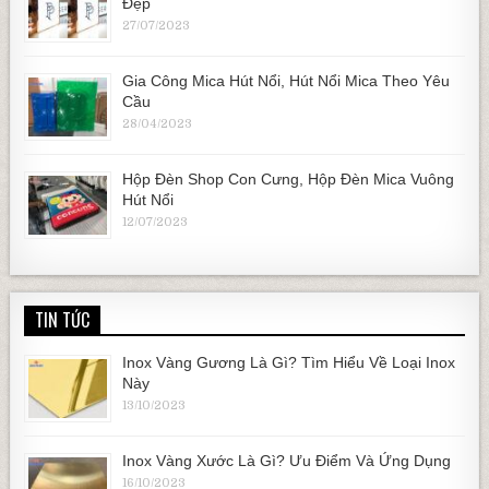
Đẹp
27/07/2023
Gia Công Mica Hút Nổi, Hút Nổi Mica Theo Yêu
Cầu
28/04/2023
Hộp Đèn Shop Con Cưng, Hộp Đèn Mica Vuông
Hút Nổi
12/07/2023
TIN TỨC
Inox Vàng Gương Là Gì? Tìm Hiểu Về Loại Inox
Này
13/10/2023
Inox Vàng Xước Là Gì? Ưu Điểm Và Ứng Dụng
16/10/2023