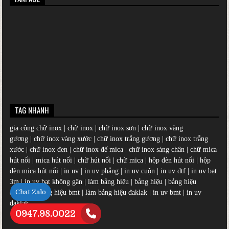
TAG NHANH
gia công chữ inox
|
chữ inox
|
chữ inox sơn
|
chữ inox vàng
gương
|
chữ inox vàng xước
|
chữ inox trắng gương
|
chữ inox trắng
xước
|
chữ inox đen
|
chữ inox đế mica
|
chữ inox sáng chân
|
chữ mica
hút nổi
|
mica hút nổi
|
chữ hút nổi
|
chữ mica
|
hộp đèn hút nổi
|
hộp
đèn mica hút nổi
|
in uv
|
in uv phẳng
|
in uv cuộn
|
in uv dtf
|
in uv bạt
3m
|
in uv bạt không gân
|
làm bảng hiệu
|
bảng hiệu
|
bảng hiệu
Chat Zalo
đẹp
|
làm bảng hiệu bmt
|
làm bảng hiệu đaklak
|
in uv bmt
|
in uv
đaklak
0947.98.0022