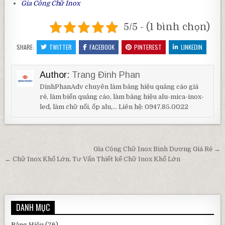
Gia Công Chữ Inox
5/5 - (1 bình chọn)
SHARE:
TWITTER
FACEBOOK
PINTEREST
LINKEDIN
Author:
Trang Đinh Phan
DinhPhanAdv chuyên làm bảng hiệu quảng cáo giá
rẻ, làm biển quảng cáo, làm bảng hiệu alu-mica-inox-
led, làm chữ nổi, ốp alu,... Liên hệ: 0947.85.0022
Điều hướng bài viết
Gia Công Chữ Inox Bình Dương Giá Rẻ →
← Chữ Inox Khổ Lớn, Tư Vấn Thiết kế Chữ Inox Khổ Lớn
DANH MỤC
Bảng Hiệu
(76)